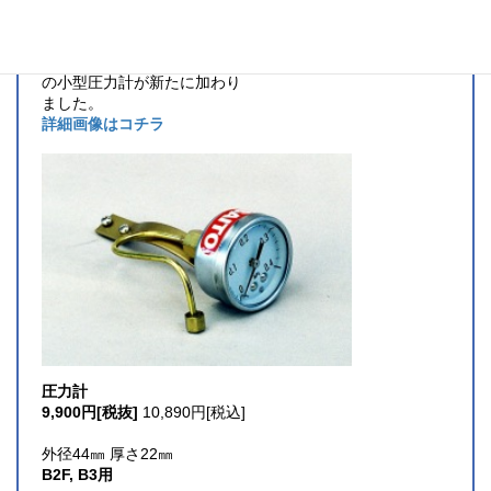
外径19㎜ 厚さ13㎜。
OB-1 以外全て取付可能。
従来の圧力計に、真鍮ケース
の小型圧力計が新たに加わり
ました。
詳細画像はコチラ
圧力計
9,900円[税抜]
10,890円[税込]
外径44㎜ 厚さ22㎜
B2F, B3用